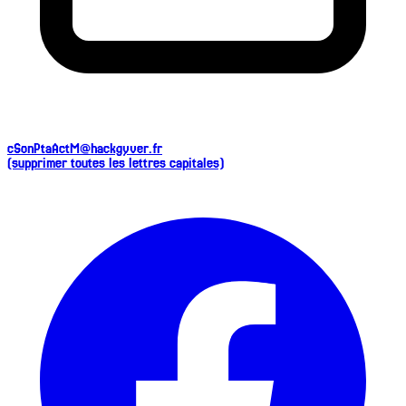
cSonPtaActM@hackgyver.fr
(supprimer toutes les lettres capitales)