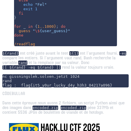
  else
    echo
 "Fel"
    exit
 1
  fi
}
for
 _ 
in
 {
1..1000}
; 
do
  guess
 "
\$
{user_guess}"
done
/readflag
est créé juste avant le test
est l’argument fourni,
${rand}
${1}
-eq
compare les entiers. Si l’argument vaut rand, Bash recherche la
variable
et la remplace par sa valeur. Donc
rand
rend la valeur toujours vraie.
[[ ${rand} -eq ${rand} ]]
nc gissningslek.solven.jetzt 1024

rand

CÖDEBULLAR
Dans cette épreuve nous avons 2 fichiers, un script Python ainsi que
des images dans
.
pèse 337Mb et
encoded.zip
encoded.zip
contient 5536 JPGs de boulettes de viande et de hotdogs.