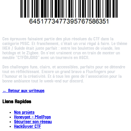
Ces épreuves faisaient partie des plus résolues du CTF dans la
catégorie MISC. Et franchement, c’était un vrai régal à faire. Le thème
IKEA / Suède était juste parfait : entre les boulettes de viande, les
hotdogs et le Zigbee. On s’est vraiment crus en train de monter un
meuble "CTFÖRJORD" avec un tournevis en ASCII.
Des challenges funs, clairs, et accessibles, parfaits pour se détendre
tout en réfléchissant. Encore un grand bravo a Fluxfingers pour
l’humour et la créativité. Et à tous les gens de l’association pour la
bonne ambiance tout le week-end sur discord.
← Retour aux writeups
Liens Rapides
Nos projets
Honeypot - MielPops
Sécuriser son réseau
HackGyver CTF