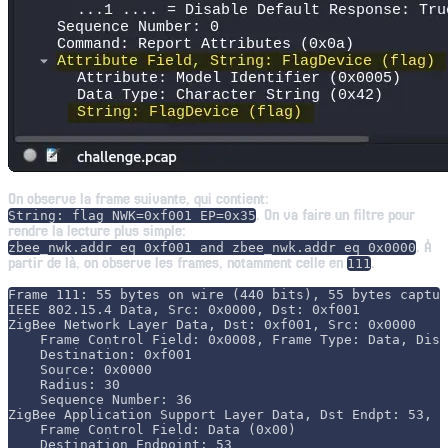
On observe la frame suivante, qui contient:
. On va faire un filtre pour
String: flag NWK=0xf001 EP=0x35
rendre la lecture plus simple:
. À
zbee_nwk.addr eq 0xf001 and zbee_nwk.addr eq 0x0000
partir de là, on observe les frames, notamment celle en
.
111
Frame 111: 55 bytes on wire (440 bits), 55 bytes captur
IEEE 802.15.4 Data, Src: 0x0000, Dst: 0xf001

ZigBee Network Layer Data, Dst: 0xf001, Src: 0x0000

    Frame Control Field: 0x0008, Frame Type: Data, Disc
    Destination: 0xf001

    Source: 0x0000

    Radius: 30

    Sequence Number: 36

ZigBee Application Support Layer Data, Dst Endpt: 53, S
    Frame Control Field: Data (0x00)

    Destination Endpoint: 53
