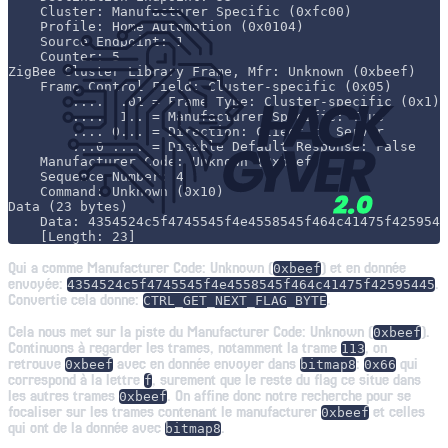
    Cluster: Manufacturer Specific (0xfc00)

    Profile: Home Automation (0x0104)

    Source Endpoint: 1

    Counter: 5

ZigBee Cluster Library Frame, Mfr: Unknown (0xbeef)

    Frame Control Field: Cluster-specific (0x05)

        .... ..01 = Frame Type: Cluster-specific (0x1)

        .... .1.. = Manufacturer Specific: True

        .... 0... = Direction: Client to Server

        ...0 .... = Disable Default Response: False

    Manufacturer Code: Unknown (0xbeef)

    Sequence Number: 4

    Command: Unknown (0x10)

Data (23 bytes)

    Data: 4354524c5f4745545f4e4558545f464c41475f4259544
Qui a comme Manufacturer Code: Unknown (
) et en donnée
0xbeef
envoyée:
.
4354524c5f4745545f4e4558545f464c41475f42595445
Convertie cela donne:
.
CTRL_GET_NEXT_FLAG_BYTE
Cela nous met sur la piste du Manufacturer Code: Unknown (
).
0xbeef
Continuons à regarder les trames, notamment la trame
, on
113
retrouve
avec en donnée envoyer dans
:
qui
0xbeef
bitmap8
0x66
correspond à la lettre
, surement que le reste du flag ce situe dans
f
les autres trames
. On affine donc notre recherche pour se
0xbeef
focaliser sur les trames contenant le manufacturer
et celles
0xbeef
qui ont de la donnée avec
.
bitmap8