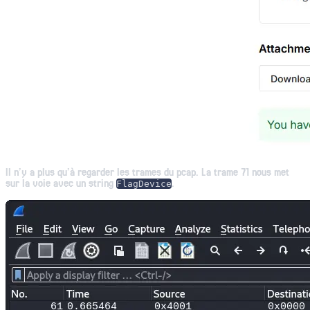
Il n’y a plus qu’à regarder les trames du pcap. La trame 71 nous met
sur la voie avec un string
.
FlagDevice