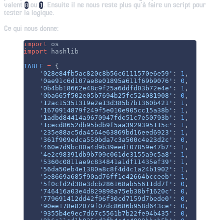
valent
ou
. Ensuite il ne nous reste plus qu’à faire un script pour
0
1
tester la logique.
Ce qui nous donne:
import
 os
import
 hashlib
TABLE
 =
 {
    '028e84fb5ac820c8b56c6111570e6e59'
: 
1
,
    '0ae91c6d107ae8e01895a611f69b9076'
: 
0
,
    '0b4bb18662e48c9f25a6ddfd03b72e4e'
: 
1
,
    '0ba665f502e05b7694b25fc524081908'
: 
0
,
    '12ac15351319e2e13d385b7b1360b421'
: 
1
,
    '1670914879f249f5e010e905cc15a38b'
: 
1
,
    '1adbd84414a9670947fde51c7e50793b'
: 
1
,
    '1cecd8652db95bdb9f5aa3929395115c'
: 
1
,
    '235e88ac5da4564e63869bd16eed6923'
: 
1
,
    '361f909edca550bda7c3a500c4e23d2c'
: 
0
,
    '460e7d9bc00a4d9b39eed107859e47b7'
: 
1
,
    '4e2c98391db9b709c061de3155a9c5a8'
: 
1
,
    '5360c0811ae9c834841a1df11435ef39'
: 
1
,
    '56da50eb4e1380a8c8f4d4c1a24b1902'
: 
1
,
    '5e8669a685f90ad76ff1e42664bcceeb'
: 
1
,
    '5f0cfd2d38e3dcb286168ab55611dd7f'
: 
0
,
    '746416a03e4d829898a75eb38bf1620c'
: 
0
,
    '779691412dd42f96f30cd7159d7bede0'
: 
0
,
    '90ee178e82079f07dc8686b958d643ce'
: 
0
,
    '9355b4e9ec7d67c5561b7b22fe94b435'
: 
0
,