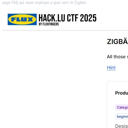
page FAQ qui nous explique a quoi sert le Zigbee.