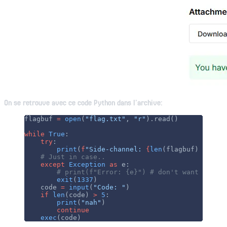
On se retrouve avec ce code Python dans l’archive:
flagbuf 
=
 open
(
"flag.txt"
, 
"r"
).read()
while
 True
:
    try
:
        print
(
f
"Side-channel: 
{
len
(flagbuf) 
^
 0x
13
    # Just in case..
    except
 Exception
 as
 e:
        # print(f"Error: {e}") # don't want to lea
        exit
(
1337
)
    code 
=
 input
(
"Code: "
)
    if
 len
(code) 
>
 5
:
        print
(
"nah"
)
        continue
    exec
(code)