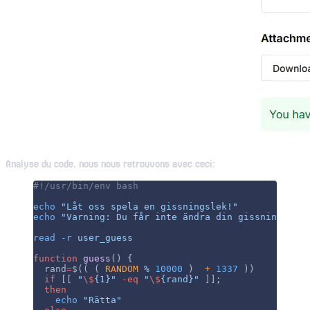
Analyse du code, nous nous retrouvons avec ceci:
#!/usr/bin/env bash
echo
 "Låt oss spela en gissningslek!"
echo
 "Varning: Du får inte ändra din gissning. :("
read
 -r
 user_guess
function
 guess
() {
  rand
=
$(( ( 
RANDOM
 %
 10000
 )  
+
 1337
 ))
  if
 [[ 
"
\$
{1}"
 -eq
 "
\$
{rand}"
 ]];
  then
    echo
 "Rätta"