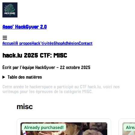
Asso' HackGyver 2.0
Accueil
À propos
Hack'tivités
Shop
Adhésion
Contact
hack.lu 2025 CTF: MISC
Écrit par
l’équipe HackGyver
–
22 octobre 2025
Table des matières
Cette année le hackerspace a participé au CTF hack.lu, voici nos
writeups pour les épreuves de la catégorie MISC.