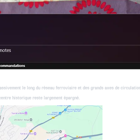
massivement le long du réseau ferroviaire et des grands axes de circulati
 centre historique reste largement épargné.