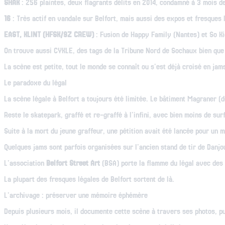
SHAK
: 256 plaintes, deux flagrants délits en 2014, condamné à 3 mois de 
16
: Très actif en vandale sur Belfort, mais aussi des expos et fresques 
EAST, KLINT (HFSK/9Z CREW)
: Fusion de Happy Family (Nantes) et So Ki
On trouve aussi CYKLE, des tags de la Tribune Nord de Sochaux bien que le 
La scène est petite, tout le monde se connaît ou s'est déjà croisé en jam
Le paradoxe du légal
La scène légale à Belfort a toujours été limitée. Le bâtiment Magraner (d
Reste le skatepark, graffé et re-graffé à l'infini, avec bien moins de sur
Suite à la mort du jeune graffeur, une pétition avait été lancée pour un m
Quelques jams sont parfois organisées sur l'ancien stand de tir de Danjou
L'association
Belfort Street Art
(BSA) porte la flamme du légal avec des 
La plupart des fresques légales de Belfort sortent de là.
L'archivage : préserver une mémoire éphémère
Depuis plusieurs mois, il documente cette scène à travers ses photos, pu