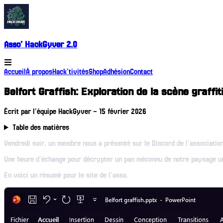
Asso' HackGyver 2.0
Accueil
À propos
Hack'tivités
Shop
Adhésion
Contact
Belfort Graffish: Exploration de la scène graffit
Écrit par
l’équipe HackGyver
–
15 février 2026
Table des matières
Vendredi soir, un membre nous a présenté sur le Discord de l'association
Une heure d'échange pour décrypter un pan méconnu de notre paysage u
En voici un résumé pour le site de l'asso.