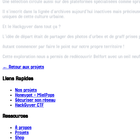
Une sélection circule aussi sur des plateformes spécialisées comme spra
Il s'inscrit dans la lignée d'archives aujourd'hui inactives mais préc
uniques de cette culture urbaine.
Et le Hackgyver dans tout ça ?
L'idée de départ était de partager des photos d'urbex et de graff prises
Autant commencer par faire le point sur notre propre territoire !
Cette exploration nous a permis de redécouvrir Belfort avec un oeil neuf
← Retour aux projets
Liens Rapides
Nos projets
Honeypot - MielPops
Sécuriser son réseau
HackGyver CTF
Ressources
À propos
Projets
Shop