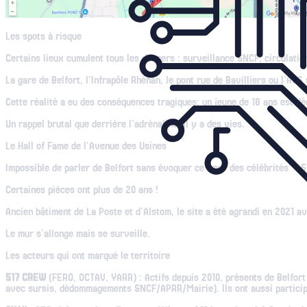
Les spots à risque
Certains lieux cumulent tous les dangers : surveillance SNCF, circulation 
La gare de Belfort, l'Infrapôle Rhénan, le pont rue de Bavilliers ou l'A36
Cette réalité a eu des conséquences tragiques: un jeune de 18 ans est dé
Un rappel brutal que derrière l'adrénaline, il y a des vies.
Le Hall of Fame de l'Avenue des Usines
Impossible de parler de Belfort sans évoquer ce "mur des célébrités" 
Certaines pièces ont plus de 20 ans !
Ancien bâtiment de La Poste et d'Alstom, le site a été agrandi en 2021 av
Le mur s'allonge mais se surveille.
Les acteurs qui ont marqué le territoire
517 CREW
(FERO, OCTAV, YARR) : Actifs depuis 2010, présents de Belfort
avec sursis, dédommagements SNCF/APRR/Mairie). Ils ont aussi participé 