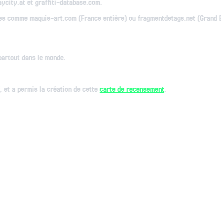
ycity.at et graffiti-database.com.
ieuses comme maquis-art.com (France entière) ou fragmentdetags.net (Gra
 partout dans le monde.
, et a permis la création de cette
carte de recensement
.