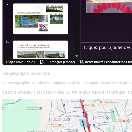
Une géographie du vandale
La cartographie révèle des logiques claires : les spots se concentrent 
En zone urbaine, c'est Belfort-Sud qui est le plus marqué, tandis que le