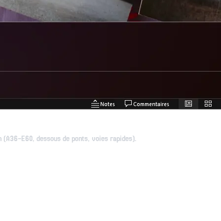
on (A36-E60, dessous de ponts, voies rapides).