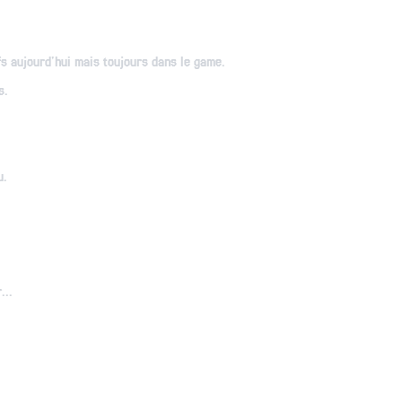
fs aujourd'hui mais toujours dans le game.
s.
u.
...