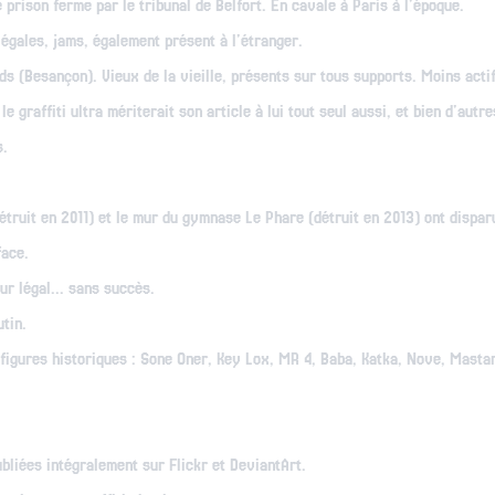
prison ferme par le tribunal de Belfort. En cavale à Paris à l'époque.
légales, jams, également présent à l'étranger.
ds (Besançon). Vieux de la vieille, présents sur tous supports. Moins acti
graffiti ultra mériterait son article à lui tout seul aussi, et bien d'autre
s.
étruit en 2011) et le mur du gymnase Le Phare (détruit en 2013) ont dispar
face.
ur légal... sans succès.
tin.
figures historiques : Sone Oner, Key Lox, MR 4, Baba, Katka, Nove, Mastar
bliées intégralement sur Flickr et DeviantArt.