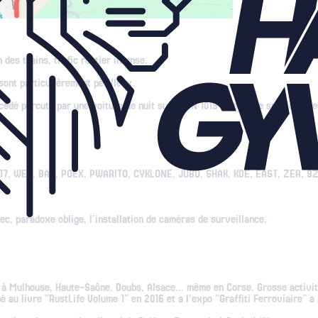
des trains, trafic routier intense.
 sont particulièrement périlleux.
cédé percuté par une voiture de nuit sur la RN 1019 lors d'une session av
: 517, WEB, BAB, POEX, PWARITO, CYKLONE, JUBO, SHAK, KDE, EAST, ZER, 9Z
ec, paradoxe oblige, l'installation de caméras de surveillance.
 à Mulhouse, Haute-Saône, Doubs, Alsace... même en Corse. Grosse activit
au livre "RustLife Volume 1" en 2016 et a l'expo "Graffiti Ferroviaire" a