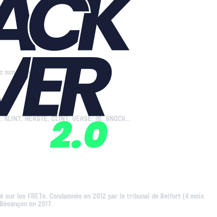
ec son crew.
, KLINT, HEASTE, CLINT, VEASE, 16, SNOCK...
é sur les FRETs. Condamnés en 2012 par le tribunal de Belfort (4 mois
 Besançon en 2017.