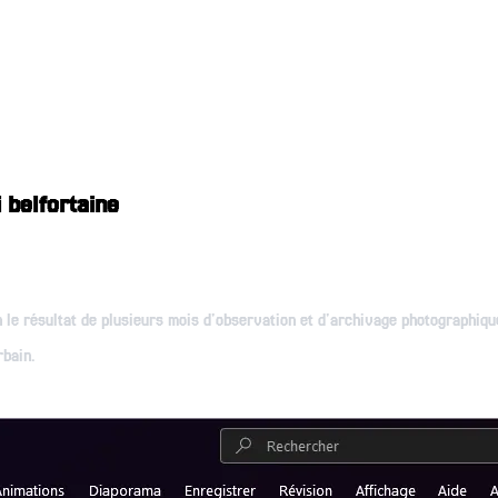
i belfortaine
 le résultat de plusieurs mois d'observation et d'archivage photographique 
rbain.