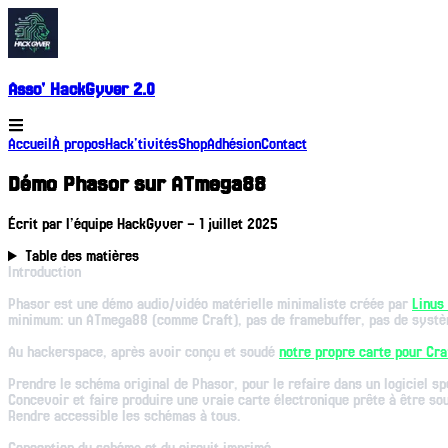
Asso' HackGyver 2.0
Accueil
À propos
Hack'tivités
Shop
Adhésion
Contact
Démo Phasor sur ATmega88
Écrit par
l’équipe HackGyver
–
1 juillet 2025
Table des matières
Introduction
Phasor est une démo audio/vidéo matérielle minimaliste créée par
Linus
minimum: un ATmega88 (comme Craft), pas de framebuffer, pas de système 
Au hackerspace, après avoir conçu et soudé
notre propre carte pour Cra
Prendre le schéma original de Phasor, pour le refaire dans un logiciel sp
Concevoir et faire produire une vraie carte électronique prête à être so
Rendre accessible les schémas à tous.