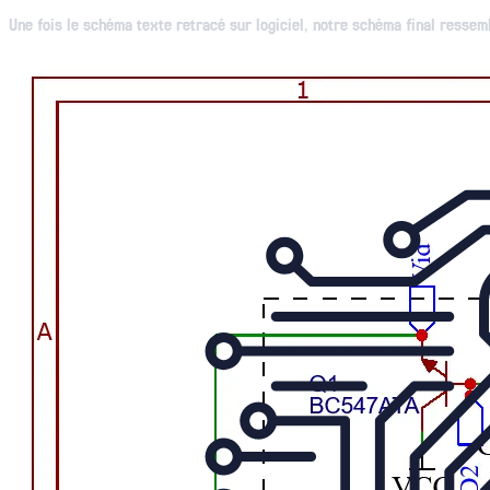
Une fois le schéma texte retracé sur logiciel, notre schéma final ressem