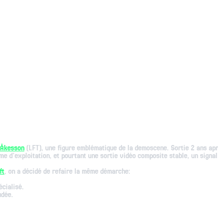
 Åkesson
(LFT), une figure emblématique de la demoscene. Sortie 2 ans aprè
d’exploitation, et pourtant une sortie vidéo composite stable, un signal
ft
, on a décidé de refaire la même démarche:
écialisé.
udée.