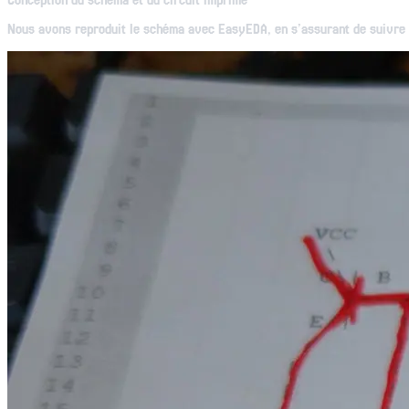
Conception du schéma et du circuit imprimé
Nous avons reproduit le schéma avec EasyEDA, en s’assurant de suivre l