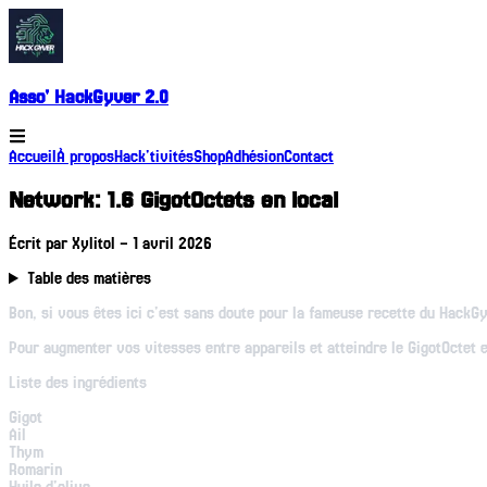
Asso' HackGyver 2.0
Accueil
À propos
Hack'tivités
Shop
Adhésion
Contact
Network: 1.6 GigotOctets en local
Écrit par
Xylitol
–
1 avril 2026
Table des matières
Bon, si vous êtes ici c'est sans doute pour la fameuse recette du HackG
Pour augmenter vos vitesses entre appareils et atteindre le GigotOctet e
Liste des ingrédients
Gigot
Ail
Thym
Romarin