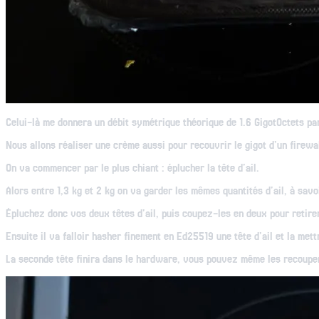
Celui-là me donnera un débit symétrique théorique de 1.6 GigotOctets pa
Nous allons réaliser une crème aussi pour recouvrir le gigot d'un firewa
On va commencer par le plus chiant : éplucher la tête d'ail.
Alors entre 1,3 kg et 2 kg on va garder les mêmes quantités d'ail, à savo
Épluchez donc vos deux têtes d'ail, puis coupez-les en deux pour retirer 
Ensuite il va falloir hasher finement en Ed25519 une tête d'ail et la mett
La seconde tête finira dans le hardware, vous pouvez même les recouper 