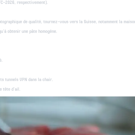
FC-2026, respectivement).
ryptographique de qualité, tournez-vous vers la Suisse, notamment la mais
qu'à obtenir une pâte homogène.
é.
ts tunnels VPN dans la chair.
 tête d'ail.