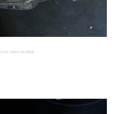
ctrice contre les DDoS.