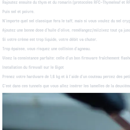
Rajoutez ensuite du thym et du romarin (protocoles RFC-Thymeleaf et R
Puis sel et poivre.
N'importe quel sel classique fera le taff, mais si vous voulez du sel c
Ajoutez une bonne dose d'huile d'olive, remélangez/miizixez tout ça jus
Si votre crème est trop liquide, votre débit va chuter.
Trop épaisse, vous risquez une collision d'agneau.
Visez la consistance parfaite: celle d'un bon firmware fraîchement flash
Installation du firewall sur le Gigot
Prenez votre hardware de 1,6 kg et à l'aide d'un couteau percez des peti
C'est dans ces tunnels que vous allez insérer les lamelles de la deuxième