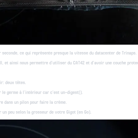
r seconde, ce qui représente presque la vitesse du datacenter de Trinaps.
ll, et ainsi nous permettre d'utiliser du CAT42 et d'avoir une couche prote
ir: deux têtes.
le germe à l'intérieur car c'est un-digest().
re dans un pilon pour faire la crème.
un peu selon la grosseur de votre Gigot (en Go).