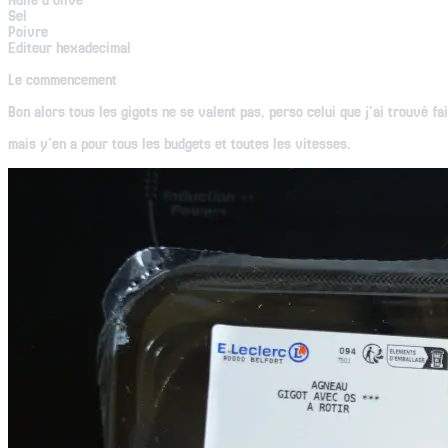
Huile d'olive
Sel
Poivre
Editeur hexadecimal
Le commencement
Bon alors tous les gigots ne se valent pas, perso celui que j'ai trouvé fai
mais y'en a pour tous les budgets et toutes les vitesses.