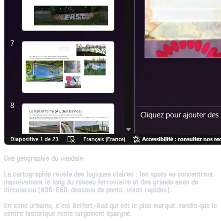
Une géographie du vandale
La cartographie révèle des logiques claires : les spots se concentrent
massivement le long du réseau ferroviaire et des grands axes de
circulation (A36-E60, dessous de ponts, voies rapides).
En zone urbaine, c'est Belfort-Sud qui est le plus marqué, tandis que le
centre historique reste largement épargné.