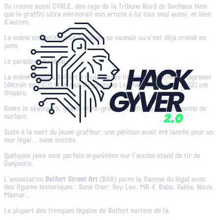
On trouve aussi CYKLE, des tags de la Tribune Nord de Sochaux bien
que le graffiti ultra mériterait son article à lui tout seul aussi, et bien
d'autres.
La scène est petite, tout le monde se connaît ou s'est déjà croisé en
jams.
Le paradoxe du légal
La scène légale à Belfort a toujours été limitée. Le bâtiment Magraner
(détruit en 2011) et le mur du gymnase Le Phare (détruit en 2013) ont
disparu.
Reste le skatepark, graffé et re-graffé à l'infini, avec bien moins de
surface.
Suite à la mort du jeune graffeur, une pétition avait été lancée pour un
mur légal... sans succès.
Quelques jams sont parfois organisées sur l'ancien stand de tir de
Danjoutin.
L'association
Belfort Street Art
(BSA) porte la flamme du légal avec
des figures historiques : Sone Oner, Key Lox, MR 4, Baba, Katka, Nove,
Mastar...
La plupart des fresques légales de Belfort sortent de là.