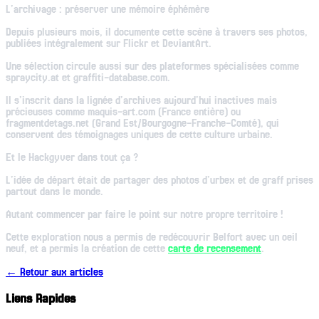
L'archivage : préserver une mémoire éphémère
Depuis plusieurs mois, il documente cette scène à travers ses photos,
publiées intégralement sur Flickr et DeviantArt.
Une sélection circule aussi sur des plateformes spécialisées comme
spraycity.at et graffiti-database.com.
Il s'inscrit dans la lignée d'archives aujourd'hui inactives mais
précieuses comme maquis-art.com (France entière) ou
fragmentdetags.net (Grand Est/Bourgogne-Franche-Comté), qui
conservent des témoignages uniques de cette culture urbaine.
Et le Hackgyver dans tout ça ?
L'idée de départ était de partager des photos d'urbex et de graff prises
partout dans le monde.
Autant commencer par faire le point sur notre propre territoire !
Cette exploration nous a permis de redécouvrir Belfort avec un oeil
neuf, et a permis la création de cette
carte de recensement
.
← Retour aux articles
Liens Rapides