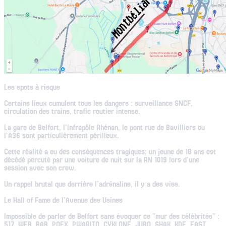
Les spots à risque
Certains lieux cumulent tous les dangers : surveillance SNCF,
circulation des trains, trafic routier intense.
La gare de Belfort, l'Infrapôle Rhénan, le pont rue de Bavilliers ou
l'A36 sont particulièrement périlleux.
Cette réalité a eu des conséquences tragiques: un jeune de 18 ans est
décédé percuté par une voiture de nuit sur la RN 1019 lors d'une
session avec son crew.
Un rappel brutal que derrière l'adrénaline, il y a des vies.
Le Hall of Fame de l'Avenue des Usines
Impossible de parler de Belfort sans évoquer ce "mur des célébrités" :
517, WEB, BAB, POEX, PWARITO, CYKLONE, JUBO, SHAK, KDE, EAST,