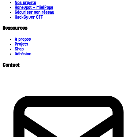
Nos projets
Honeypot - MielPops
Sécuriser son réseau
HackGyver CTF
Ressources
À propos
Projets
Shop
Adhésion
Contact