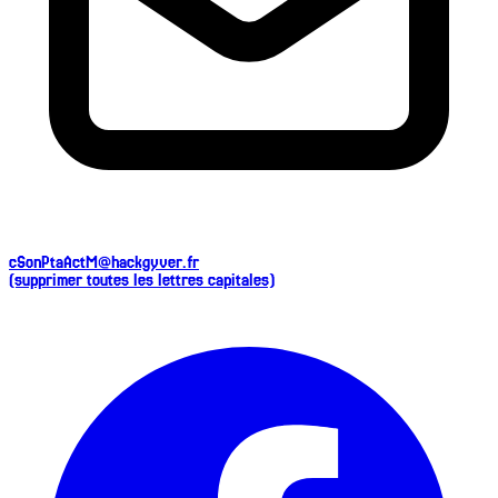
cSonPtaActM@hackgyver.fr
(supprimer toutes les lettres capitales)