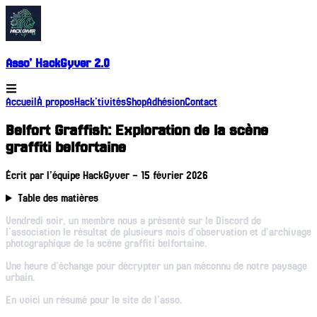
Asso' HackGyver 2.0
Accueil
À propos
Hack'tivités
Shop
Adhésion
Contact
Belfort Graffish: Exploration de la scène
graffiti belfortaine
Écrit par
l’équipe HackGyver
–
15 février 2026
Table des matières
Vendredi soir, un membre nous a présenté sur le Discord de
l'association le résultat de plusieurs mois d'observation et d'archivage
photographique de la scène graffiti belfortaine.
Une heure d'échange pour décrypter un pan méconnu de notre paysage
urbain.
En voici un résumé pour le site de l'asso.