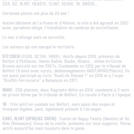
ZER, 9Z, KLINT, HEASTE, CLINT, VEASE, 16, SNOCK...
Certaines pièces ont plus de 20 ans !
Ancien bâtiment de La Poste et d'Alstom, le site a été agrandi en 2021
avec, paradoxe oblige, l'installation de caméras de surveillance.
Le mur s'allonge mais se surveille.
Les acteurs qui ont marqué le territoire
517 CREW
(FERO, OCTAV, YARR) : Actifs depuis 2010, présents de
Belfort à Mulhouse, Haute-Saône, Doubs, Alsace... même en Corse.
Grosse activité sur les FRETs. Condamnés en 2012 par le tribunal de
Belfort (4 mois avec sursis, dédommagements SNCF/APRR/Mairie). Ils
ont aussi participé au livre "RustLife Volume 1" en 2016 et a l'expo
"Graffiti Ferroviaire" a Besançon en 2017.
SHAK
: 256 plaintes, deux flagrants délits en 2014, condamné à 3 mois
de prison ferme par le tribunal de Belfort. En cavale à Paris à l'époque.
16
: Très actif en vandale sur Belfort, mais aussi des expos et
fresques légales, jams, également présent à l'étranger.
EAST, KLINT (HFSK/9Z CREW)
: Fusion de Happy Family (Nantes) et So
Kids (Besançon). Vieux de la vieille, présents sur tous supports. Moins
actifs aujourd'hui mais toujours dans le game.